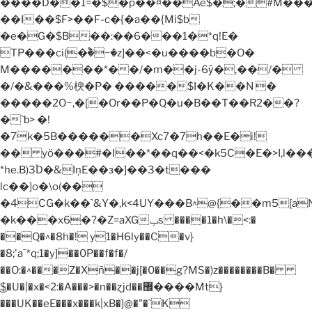
����D��1=�$�p��¤��Ae$�;�#M���
��I��$F>��F-c�{�a��{Mi$b
�e�G�$B��:��6
���1�*q!E�
TP���ci(�֠ٞ�~�z]��<�u����b�O�
M�������*��/�m��j-6ȳ�,��/�
�/�&���%楰�P� �����$I�K��N �
�����2O~
,�[�Or��P�Q�u�B��T��R2��?
�`ƅ> �!
�7k�5B������Xc7�7h��E�i!
�� yö���#�I��*��q��<�k5C�E�>I,l��
*he.B)3֕D�&IņE��з�]��3�t���
lc��]o�\o(��
�4CG�k��`&Y�,k<4UY���B^@{��m5[a
�k���x6�?�Z=aXGݕs ����1�h\�<:�
��Q�^�8h�! y1�H6ly��C�v}
�8;'a˜*q;1�y]��0P��f�f�/
��O:�^���Z�Xñ��j[�0��g?MS�)z��������B�
͜$�U�|�x�<2:�A���>�n��ɀjd��޼����Mt}
���UK��eE���x���k|xB�]@�"�`K